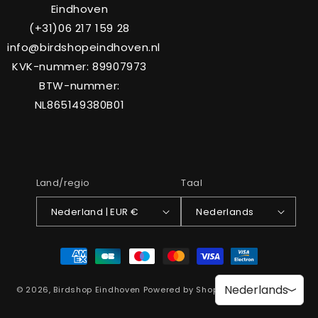
Eindhoven
(+31)06 217 159 28
info@birdshopeindhoven.nl
KVK-nummer: 89907973
BTW-nummer:
NL865149380B01
Land/regio
Taal
Nederland | EUR €
Nederlands
Betaalmethoden
Nederlands
© 2026,
Birdshop Eindhoven
Powered by Shopify
Privacybeleid
>