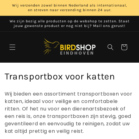
Meteen
Wij verzenden zowel binnen Nederland als internationaal,
naar de
en streven naar verzending binnen 24 uur.
content
We zijn bezig alle producten op de webshop te zetten. Staat
jouw gewenste product er nog niet bij? Mail ons gerust!
Winkelwage
C
Transportbox voor katten
o
Wij bieden een assortiment transportboxen voor
l
katten, ideaal voor veilige en comfortabele
ritten. Of het nu voor een dierenartsbezoek of
l
een reis is, onze transportboxen zijn stevig, goed
e
geventileerd en eenvoudig te reinigen, zodat uw
kat altijd prettig en veilig reist.
c