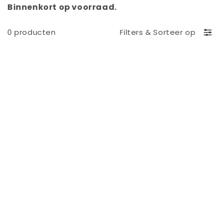
Binnenkort op voorraad.
t
i
0 producten
Filters
&
Sorteer op
e
: