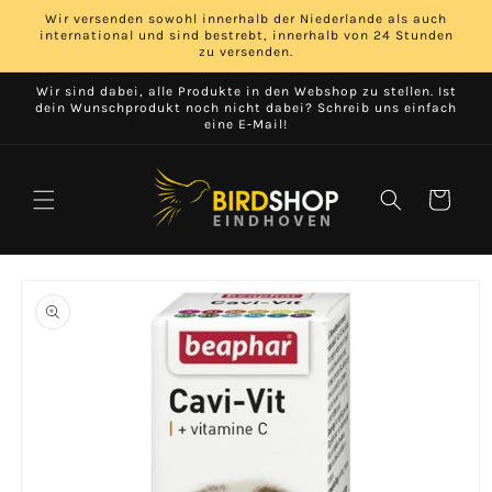
Direkt
Wir versenden sowohl innerhalb der Niederlande als auch
zum
international und sind bestrebt, innerhalb von 24 Stunden
Inhalt
zu versenden.
Wir sind dabei, alle Produkte in den Webshop zu stellen. Ist
dein Wunschprodukt noch nicht dabei? Schreib uns einfach
eine E‑Mail!
Warenkorb
duktinformationen
ingen