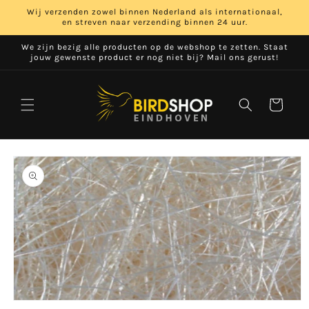
Meteen
Wij verzenden zowel binnen Nederland als internationaal,
naar de
en streven naar verzending binnen 24 uur.
content
We zijn bezig alle producten op de webshop te zetten. Staat
jouw gewenste product er nog niet bij? Mail ons gerust!
Winkelwage
 direct naar
roductinformatie
Media