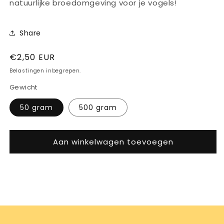
natuurlijke broedomgeving voor je vogels!
Share
Normale
€2,50 EUR
prijs
Belastingen inbegrepen.
Gewicht
50 gram
500 gram
Aan winkelwagen toevoegen