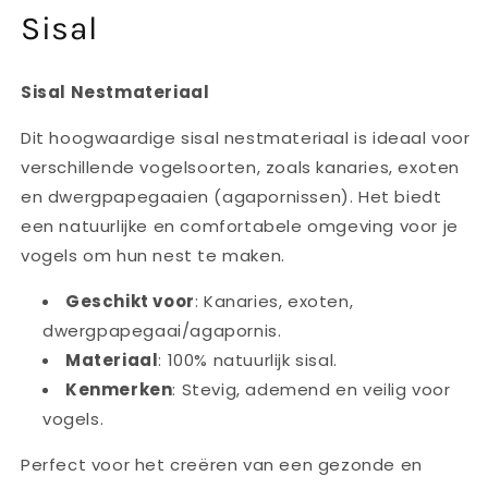
1
Sisal
openen
in
modaal
Sisal Nestmateriaal
Dit hoogwaardige sisal nestmateriaal is ideaal voor
verschillende vogelsoorten, zoals kanaries, exoten
en dwergpapegaaien (agapornissen). Het biedt
een natuurlijke en comfortabele omgeving voor je
vogels om hun nest te maken.
Geschikt voor
: Kanaries, exoten,
dwergpapegaai/agapornis.
Materiaal
: 100% natuurlijk sisal.
Kenmerken
: Stevig, ademend en veilig voor
vogels.
Perfect voor het creëren van een gezonde en